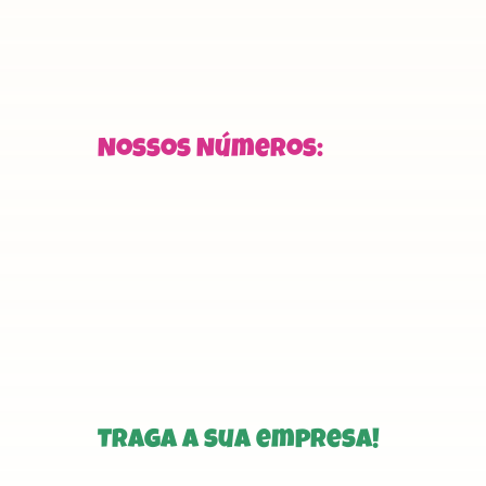
20.0
redes sociais
b
apresentações
Nossos Números:
Traga a sua empresa!