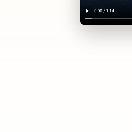
00 mil famílias
loco de rua