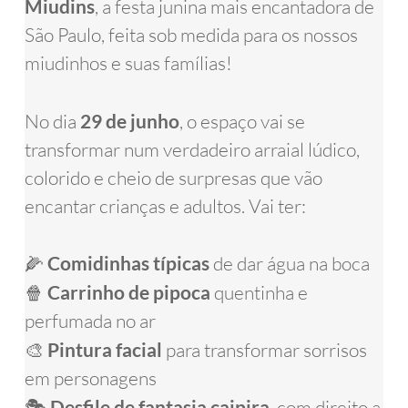
Miudins
, a festa junina mais encantadora de
São Paulo, feita sob medida para os nossos
miudinhos e suas famílias!
No dia
29 de junho
, o espaço vai se
transformar num verdadeiro arraial lúdico,
colorido e cheio de surpresas que vão
encantar crianças e adultos. Vai ter:
🌽
Comidinhas típicas
de dar água na boca
🍿
Carrinho de pipoca
quentinha e
perfumada no ar
🎨
Pintura facial
para transformar sorrisos
em personagens
🎭
Desfile de fantasia caipira
, com direito a